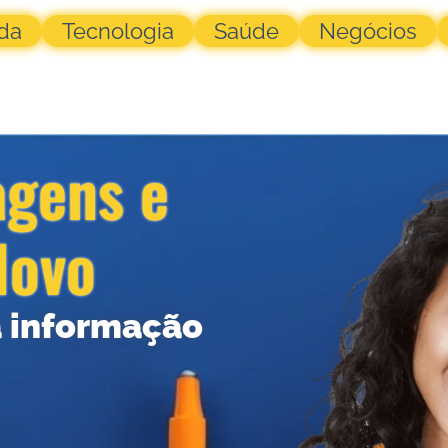
da
Tecnologia
Saúde
Negócios
agens e
Novo
 informação