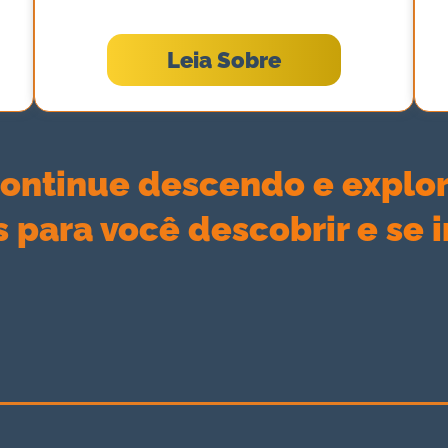
Leia Sobre
Continue descendo e explor
 para você descobrir e se in