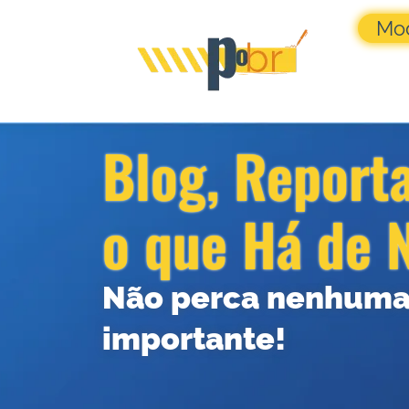
Mo
Blog, Report
o que Há de 
Não perca nenhuma
importante!