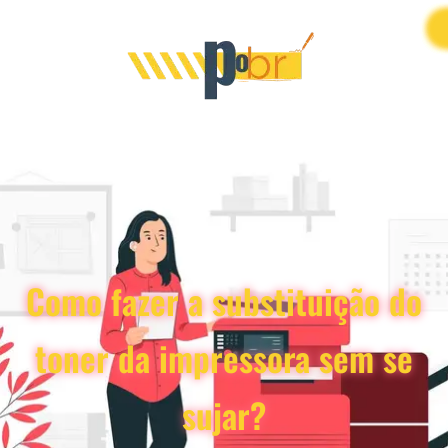
Como fazer a substituição do
toner da impressora sem se
sujar?