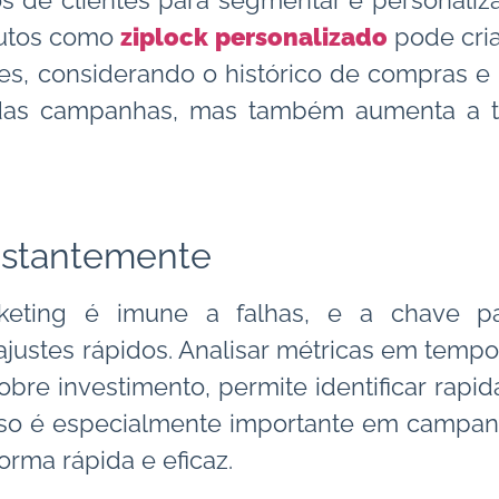
dos de clientes para segmentar e personali
utos como
ziplock personalizado
pode cri
s, considerando o histórico de compras e a
 das campanhas, mas também aumenta a t
nstantemente
ting é imune a falhas, e a chave p
justes rápidos. Analisar métricas em tempo
sobre investimento, permite identificar rap
 Isso é especialmente importante em campan
rma rápida e eficaz.