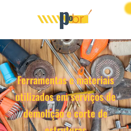
Ferramentas e materiais
utilizados em serviços de
demolição e corte de
estruturas